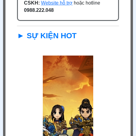
CSKH:
Website hỗ trợ
hoặc hotline
0988.222.048
► SỰ KIỆN HOT