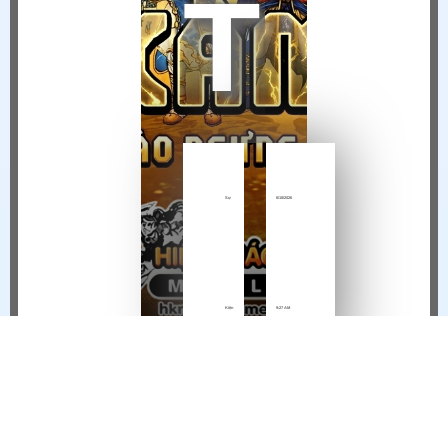
THÔNG BÁO NGỪNG VẬN HÀNH HIỆP KHÁCH MOBILE TẠI VIỆT NAM
Sự
6/18/2026
Kiện
9:27 AM