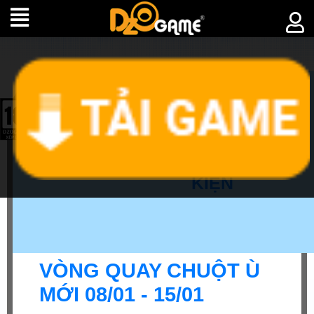
►
SỰ
KIỆN
VÒNG QUAY CHUỘT Ù
MỚI 08/01 - 15/01