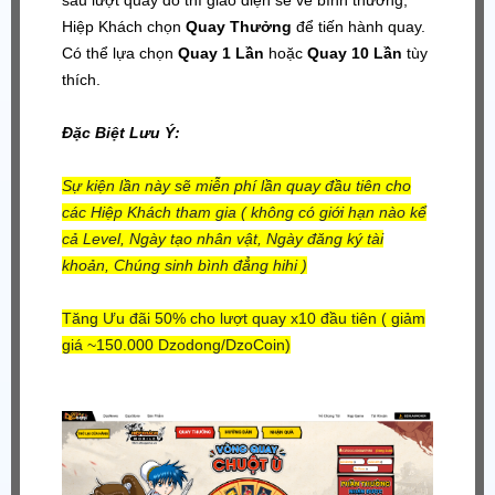
Hiệp Khách chọn
Quay Thưởng
để tiến hành quay.
Có thể lựa chọn
Quay 1 Lần
hoặc
Quay 10 Lần
tùy
thích.
Đặc Biệt Lưu Ý:
Sự kiện lần này sẽ miễn phí lần quay đầu tiên cho
các Hiệp Khách tham gia ( không có giới hạn nào kể
cả Level, Ngày tạo nhân vật, Ngày đăng ký tài
khoản, Chúng sinh bình đẳng hihi )
Tăng Ưu đãi 50% cho lượt quay x10 đầu tiên ( giảm
giá ~150.000 Dzodong/DzoCoin)