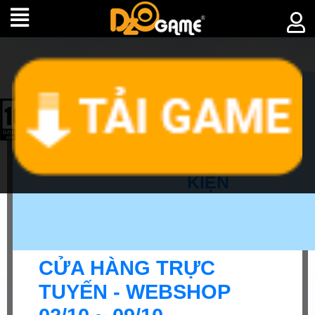
►
SỰ
KIỆN
CỬA HÀNG TRỰC
TUYẾN - WEBSHOP