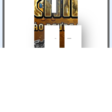
THÔNG BÁO NGỪNG VẬN HÀNH HIỆP KHÁCH MOBILE TẠI VIỆT NAM
Sự
6/18/2026
Kiện
9:27 AM