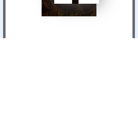
CỬA HÀNG TRỰC TUYẾN - WEBSHOP 17/04 - 30/04