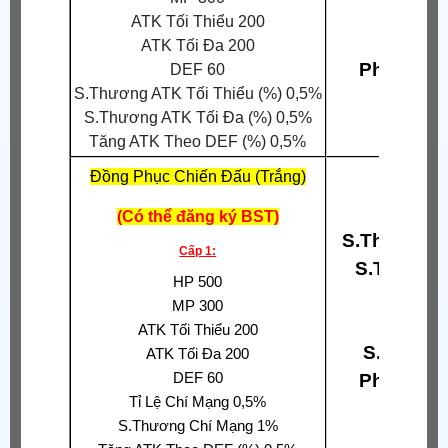
Né 
ATK Tối Thiểu 200
Phả
ATK Tối Đa 200
Phòng Th
DEF 60
S.Thương ATK Tối Thiểu (%) 0,5%
S.Thương ATK Tối Đa (%) 0,5%
Tăng ATK Theo DEF (%) 0,5%
Đồng Phục Chiến Đấu (Trắng)
(Có thể đăng ký BST)
S.Thương A
Cấp 1:
S.Thương
HP 500
Hấp
MP 300
Tỉ Lệ 
ATK Tối Thiểu 200
S.Thương
ATK Tối Đa 200
DEF 60
Phòng Th
Tỉ Lệ Chí Mạng 0,5%
S.Thương Chí Mạng 1%