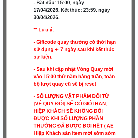
- Bắt đầu: 15:00, ngày
17/04/2026.
Kết thúc: 23:59, ngày
30/04/2026.
** Lưu ý:
- Giftcode quay thưởng có thời hạn
sử dụng +- 7 ngày sau khi kết thúc
sự kiện.
- Sau khi cập nhật Vòng Quay mới
vào 15:00 thứ năm hàng tuần, toàn
bộ lượt quay cũ sẽ bị reset
- SỐ LƯỢNG VẬT PHẨM ĐỔI TỪ
[VÉ QUY ĐỔI] SẼ CÓ GIỚI HẠN,
HIỆP KHÁCH SẼ KHÔNG ĐỔI
ĐƯỢC KHI SỐ LƯỢNG PHẦN
THƯỞNG ĐÃ ĐƯỢC ĐỔI HẾT ( AE
Hiệp Khách săn item mới sớm sớm