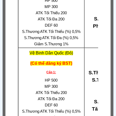
HP 500
Xuyê
MP 300
Phả
ATK Tối Thiểu 200
S.Thương
ATK Tối Đa 200
DEF 60
Phòng Th
S.Thương ATK Tối Thiểu (%) 0,5%
S.Thương ATK Tối Đa (%) 0,5%
Giảm S.Thương 1%
Vệ Binh Dân Quốc (Đỏ)
(Có thể đăng ký BST)
S.Thương A
Cấp 1:
S.Thương
HP 500
MP 300
Phả
ATK Tối Thiểu 200
Hấp
ATK Tối Đa 200
S.Thương
DEF 60
Tăng S.T
S.Thương ATK Tối Thiểu (%) 0,5%