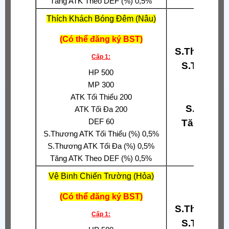
Tăng ATK Theo DEF (%) 0,5%
Thích Khách Bóng Đêm (Nâu)
(Có thể đăng ký BST)
S.Thương A
Cấp 1:
S.Thương
HP 500
Chí
MP 300
Tỉ Lệ 
ATK Tối Thiểu 200
S.Thương
ATK Tối Đa 200
DEF 60
Tăng S.T
S.Thương ATK Tối Thiểu (%) 0,5%
S.Thương ATK Tối Đa (%) 0,5%
Tăng ATK Theo DEF (%) 0,5%
Vệ Binh Chiến Trường (Hỏa)
(Có thể đăng ký BST)
S.Thương A
Cấp 1:
S.Thương