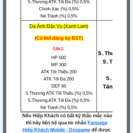
S.Thương ATK Tối Đa (%) 0,5%
Chính Xác (%) 0,5%
Né Tránh (%) 0,5%
Dạ Ảnh Đặc Vụ (Xanh Lam)
(Có thể đăng ký BST)
Tăn
Cấp 1:
S.Thương A
HP 500
S.Thương 
MP 300
Xuyê
ATK Tối Thiểu 200
S.Thương
ATK Tối Đa 200
DEF 60
Tăng S.Th
S.Thương ATK Tối Thiểu (%) 0,5%
S.Thương ATK Tối Đa (%) 0,5%
Né Tránh (%) 0,5%
Nếu Hiệp Khách có bất kỳ thắc mắc nào
thì hãy liên hệ qua tin nhắn
Fanpage
Hiệp Khách Mobile - Dzogame
để được