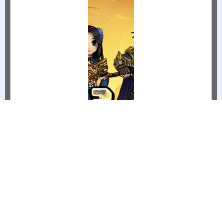
TH
Sự
6/18/2026