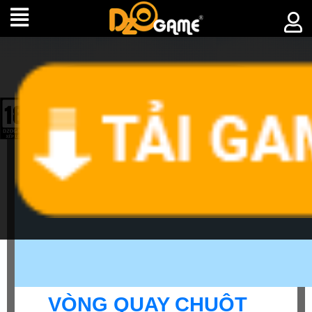
►
SỰ
KIỆN
VÒNG QUAY CHUỘT