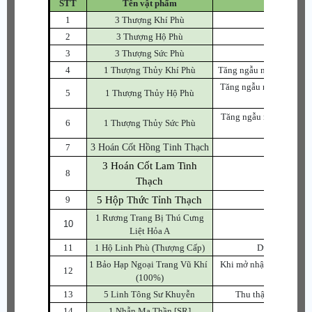
STT
Tên vật phẩm
1
3 Thượng Khí Phù
Dùng để 
2
3 Thượng Hộ Phù
Dùng để c
3
3 Thượng Sức Phù
Dùng để c
4
1 Thượng Thủy Khí Phù
Tăng ngẫu nhiên 1~3 cấp
Tăng ngẫu nhiên 1~3 cấ
5
1 Thượng Thủy Hộ Phù
Tăng ngẫu nhiên 1~3 cấ
6
1 Thượng Thủy Sức Phù
7
3 Hoán Cốt Hồng Tinh Thạch
Dùng để 
3 Hoán Cốt Lam Tinh
8
Dùng để T
Thạch
9
5 Hộp Thức Tỉnh Thạch
Nhận ng
1 Rương Trang Bị Thú Cưng
10
Chọn 
Liệt Hỏa A
11
1 Hộ Linh Phù (Thượng Cấp)
Dùng để bảo vệ
1 Bảo Hạp Ngoại Trang Vũ Khí
Khi mở nhận ngẫu nhiên 
12
(100%)
sản,
13
5 Linh Tông Sư Khuyễn
Thu thập đủ Linh T
14
1 Nhẫn Ma Thần [SR]