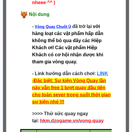
nheee ^^ )
Nội dung
-
đã trở lại
với
Vòng Quay Chuột Ù
hàng loạt các vật phẩm hấp dẫn
không thể bỏ qua đây các Hiệp
Khách ơi! Các vật phẩm Hiệp
Khách có cơ hội nhận được khi
tham gia vòng quay.
- Link hướng dẫn cách chơi:
LINK
-
Đặc biệt: Sư kiện Vòng Quay lần
này vẫn free 1 lượt quay đầu tiên
cho toàn sever trong suốt thời gian
sự kiện nhé !!!
>>>> Thử sức quay ngay
tại:
hkm.dzogame.vn/vong-quay