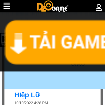
►
KẾT
GIAO
HIệp Lữ
10/19/2022 4:28 PM