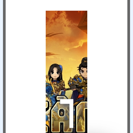
THÔNG BÁO NGỪNG VẬN HÀNH HIỆP KHÁCH MOBILE TẠI VIỆT NAM