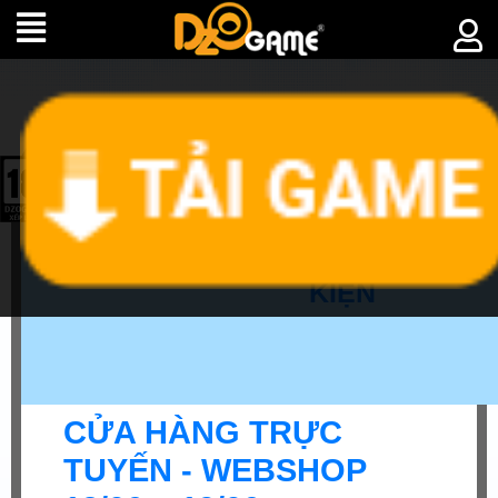
►
SỰ
KIỆN
CỬA HÀNG TRỰC
TUYẾN - WEBSHOP