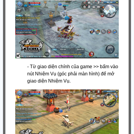
- Từ giao diện chính của game >> bấm vào
nút Nhiệm Vụ (góc phải màn hình) để mở
giao diện Nhiệm Vụ.