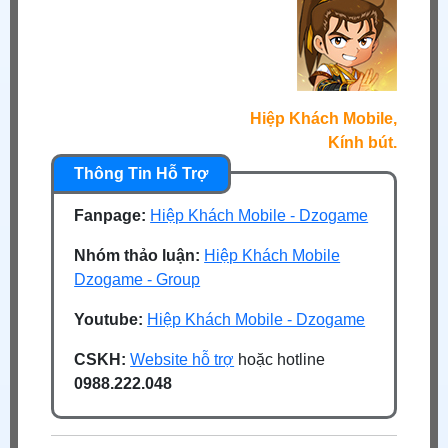
Hiệp Khách Mobile,
Kính bút.
Fanpage:
Hiệp Khách Mobile - Dzogame
Nhóm thảo luận:
Hiệp Khách Mobile
Dzogame - Group
Youtube:
Hiệp Khách Mobile - Dzogame
CSKH:
Website hỗ trợ
hoặc hotline
0988.222.048