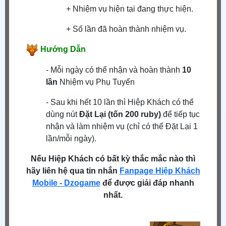
+ Nhiệm vụ hiện tại đang thực hiện.
+ Số lần đã hoàn thành nhiệm vụ.
Hướng Dẫn
- Mỗi ngày có thể nhận và hoàn thành
10
lần
Nhiệm vụ Phụ Tuyến
- Sau khi hết 10 lần thì Hiệp Khách có thể
dùng nút
Đặt Lại (tốn 200 ruby)
để tiếp tục
nhận và làm nhiệm vụ (chỉ có thể Đặt Lại 1
lần/mỗi ngày).
Nếu Hiệp Khách có bất kỳ thắc mắc nào thì
hãy liên hệ qua tin nhắn
Fanpage Hiệp Khách
Mobile - Dzogame
để được giải đáp nhanh
nhất.