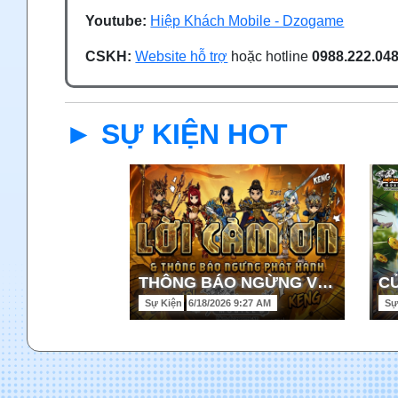
Youtube:
Hiệp Khách Mobile - Dzogame
CSKH:
Website hỗ trợ
hoặc hotline
0988.222.04
► SỰ KIỆN HOT
THÔNG BÁO NGỪNG VẬN HÀNH HIỆP KHÁCH MOBILE TẠI VIỆT NAM
Sự Kiện
6/18/2026 9:27 AM
Sự