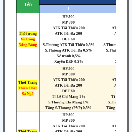
Tên
1
2
HP 500
HP 1.0
MP 300
MP 6
ATK Tối Thiểu 200
ATK Tối Th
Thời trang
ATK Tối Đa 200
ATK Tối Đ
Vũ Công
DEF 60
DEF 1
Nóng Bỏng
S.Thương ATK Tối Thiểu 0,5%
S.Thương ATK T
S.Thương ATK Tối Đa 0,5%
S.Thương ATK 
Né tránh 0,5%
Né trán
Xuyên DEF 0,5%
Xuyên D
HP 500
HP 1.0
MP 300
MP 6
ATK Tối Thiểu 200
ATK Tối Th
Thời Trang
ATK Tối Đa 200
ATK Tối Đ
Thiên Thần
DEF 60
DEF 1
Sa Ngã
Tỉ Lệ Chí Mạng 1%
Tỉ Lệ Chí 
S.Thương Chí Mạng 1%
S.Thương Ch
Tăng S.Thương (PVP) 0,5%
Tăng S.Thương
HP 500
HP 1.0
MP 300
MP 6
ATK Tối Thiểu 200
ATK Tối Th
Thời Trang
ATK Tối Đa 200
ATK Tối Đ