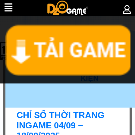
►
SỰ
KIỆN
CHỈ SỐ THỜI TRANG
INGAME 04/09 ~