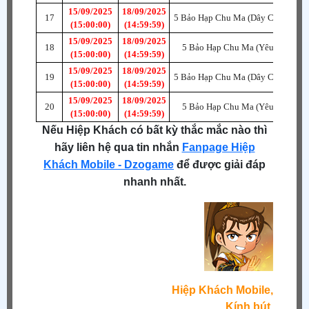
15/09/2025
18/09/2025
17
5 Bảo Hạp Chu Ma (Dây Chuyền) A
(15:00:00)
(14:59:59)
15/09/2025
18/09/2025
18
5 Bảo Hạp Chu Ma (Yêu Bài) A
(15:00:00)
(14:59:59)
15/09/2025
18/09/2025
19
5 Bảo Hạp Chu Ma (Dây Chuyền) A
(15:00:00)
(14:59:59)
15/09/2025
18/09/2025
20
5 Bảo Hạp Chu Ma (Yêu Bài) A
(15:00:00)
(14:59:59)
Nếu Hiệp Khách có bất kỳ thắc mắc nào thì
hãy liên hệ qua tin nhắn
Fanpage Hiệp
Khách Mobile - Dzogame
để được giải đáp
nhanh nhất.
Hiệp Khách Mobile,
Kính bút.