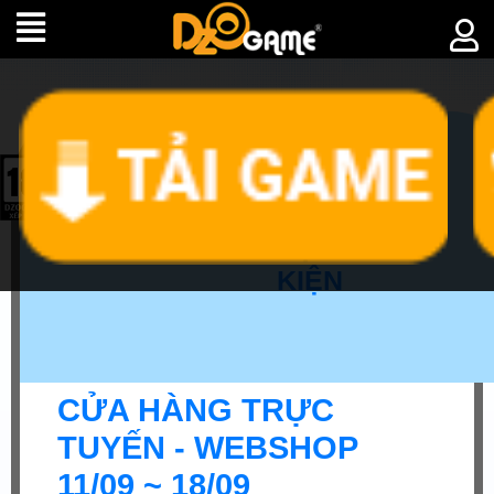
►
SỰ
KIỆN
CỬA HÀNG TRỰC
TUYẾN - WEBSHOP
11/09 ~ 18/09