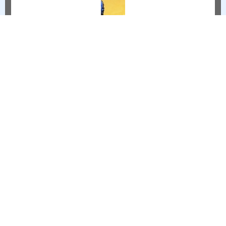
T
Sự
6/18/2026