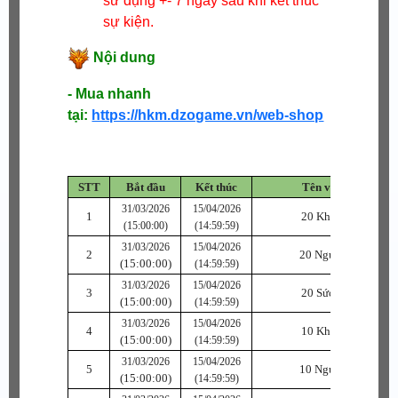
sử dụng +- 7 ngày sau khi kết thúc
sự kiện.
Nội dung
- Mua nhanh
tại:
https://hkm.dzogame.vn/web-shop
STT
Bắt đầu
Kết thúc
Tên vật phẩm
31/03/2026
15/04/2026
1
20 Khí Ngọc C
(15:00:00)
(14:59:59)
31/03/2026
15/04/2026
2
20 Ngự Ngọc C
(15:00:00)
(14:59:59)
31/03/2026
15/04/2026
3
20 Sức Ngọc C
(15:00:00)
(14:59:59)
31/03/2026
15/04/2026
4
10 Khí Ngọc B
(15:00:00)
(14:59:59)
31/03/2026
15/04/2026
5
10 Ngự Ngọc B
(15:00:00)
(14:59:59)