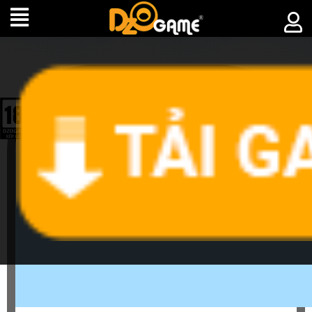
►
SỰ
KIỆ