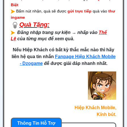
Biệt
Bấm nút nhận, quà sẽ được
gửi trực tiếp
quà vào
thư
ingame
Quà Tặng:
Đăng nhập trang sự kiện
→
nhấp vào
Thể
Lệ
của từng mục để xem quà.
Nếu Hiệp Khách có bất kỳ thắc mắc nào thì hãy
liên hệ qua tin nhắn
Fanpage Hiệp Khách Mobile
- Dzogame
để được giải đáp nhanh nhất.
Hiệp Khách Mobile,
Kính bút.