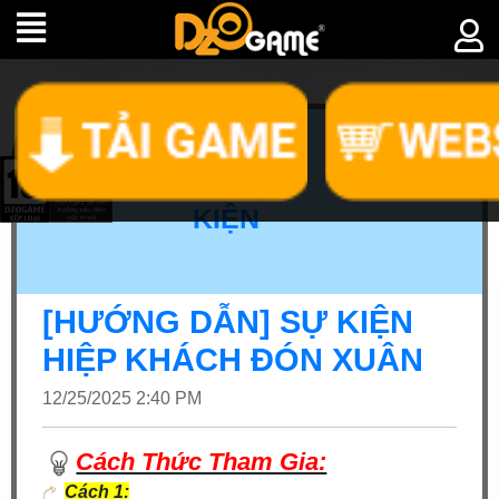
► SỰ
KIỆN
[HƯỚNG DẪN] SỰ KIỆN
HIỆP KHÁCH ĐÓN XUÂN
12/25/2025 2:40 PM
Cách Thức Tham Gia:
Cách 1: