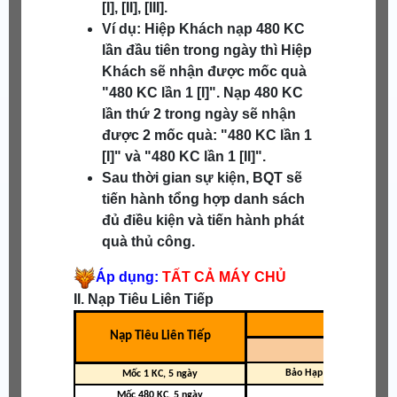
[I], [II], [III].
Ví dụ: Hiệp Khách nạp 480 KC
lần đầu tiên trong ngày thì Hiệp
Khách sẽ nhận được mốc quà
"480 KC lần 1 [I]". Nạp 480 KC
lần thứ 2 trong ngày sẽ nhận
được 2 mốc quà: "480 KC lần 1
[I]" và "480 KC lần 1 [II]".
Sau thời gian sự kiện, BQT sẽ
tiến hành tổng hợp danh sách
đủ điều kiện và tiến hành phát
quà thủ công.
Áp dụng:
TẤT CẢ MÁY CHỦ
II. Nạp Tiêu Liên Tiếp
Lựa chọn 
Nạp Tiêu Liên Tiếp
Quà
Bảo Hạp Ngự Sơ Thiên S
Mốc 1 KC, 5 ngày
Mốc 480 KC, 5 ngày