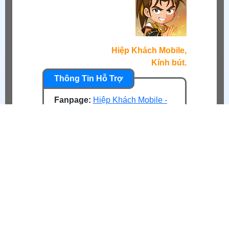
Hiệp Khách Mobile,
Kính bút.
Fanpage:
Hiệp Khách Mobile -
Dzogame
Nhóm thảo luận:
Hiệp Khách
Mobile Dzogame - Group
Youtube:
Hiệp Khách Mobile -
Dzogame
CSKH:
Website hỗ trợ
hoặc
hotline
0988.222.048