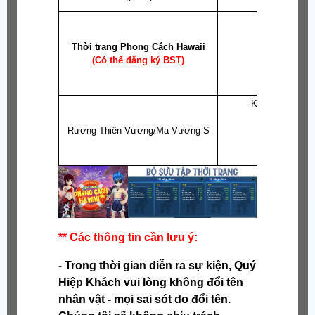
Thủy Tinh: Ng
S.Thư
Thời trang Phong Cách Hawaii
S.Th
(Có thể đăng ký BST)
T
Tăng
Khi mở sẽ được
- 1 Vũ Kh
Rương Thiên Vương/Ma Vương S
- 1 Y Phụ
- 1 Ủng
- 1 Hộ Th
** Các thông tin cần lưu ý:
-
Trong thời gian diễn ra sự kiện, Quý
Hiệp Khách vui lòng không đổi tên
nhân vật - mọi sai sót do đổi tên.