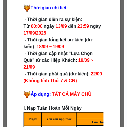
Thời gian chi tiết:
- Thời gian diễn ra sự kiện:
Từ
00:00
ngày
13/09
đến
23:59
ngày
17/09
/
2025
- Thời gian tổng kết sự kiện (dự
kiến):
18/09 ~ 19/09
- Thời gian cập nhật "Lựa Chọn
Quà" từ các Hiệp Khách:
19
/09 ~
21/09
- Thời gian phát quà (dự kiến):
22/09
(Không tính Thứ 7 & CN)
.
Áp dụng:
TẤT CẢ MÁY CHỦ
I. Nạp Tuần Hoàn Mỗi Ngày
Ngày
Yêu cầu nạp mốc
Lựa chọn 1