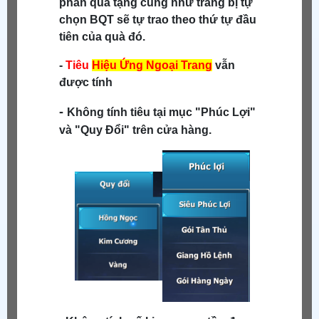
phần quà tặng cũng như trang bị tự
chọn BQT sẽ tự trao theo thứ tự đầu
tiên của quà đó.
-
Tiêu
Hiệu Ứng Ngoại Trang
vẫn
được tính
-
Không tính tiêu tại mục "Phúc Lợi"
và "Quy Đổi" trên cửa hàng.