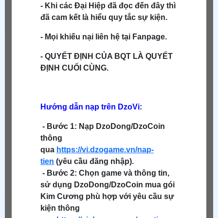
- Khi các Đại Hiệp đã đọc đến đây thì
đã cam kết là hiểu quy tắc sự kiện.
- Mọi khiếu nại liên hệ tại Fanpage.
- QUYẾT ĐỊNH CỦA BQT LÀ QUYẾT
ĐỊNH CUỐI CÙNG.
Hướng dẫn nạp trên DzoVi:
- Bước 1: Nạp DzoDong/DzoCoin
thông
qua
https://vi.dzogame.vn/nap-
tien
(yêu cầu đăng nhập).
- Bước 2: Chọn game và thông tin,
sử dụng DzoDong/DzoCoin mua gói
Kim Cương phù hợp với yêu cầu sự
kiện thông