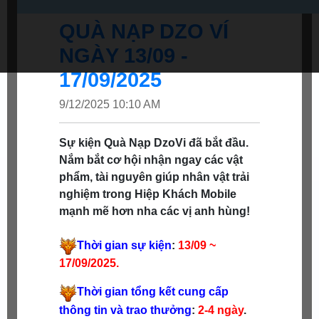
QUÀ NẠP DZO VÍ
NGÀY 13/09 -
17/09/2025
9/12/2025 10:10 AM
Sự kiện Quà Nạp DzoVi đã bắt đầu.
Nắm bắt cơ hội nhận ngay các vật
phẩm, tài nguyên giúp nhân vật trải
nghiệm trong Hiệp Khách Mobile
mạnh mẽ hơn nha các vị anh hùng!
Thời gian sự kiện
:
13/09 ~
17/09/2025
.
Thời gian tổng kết cung cấp
thông tin và trao thưởng
:
2-4
ngày
.