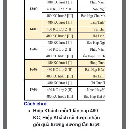
480 KC lượt 1 [I]
Phúc Vận Phù A
13/09
480 KC lượt 2 [II]
Sức Ngọc B
480 KC lượt 3 [III]
Bảo Hạp Chu Ma (Khuyên) A
480 KC lượt 1 [I]
Lam Tinh Thạch
14/09
480 KC lượt 2 [II]
Vũ Khí Phù
480 KC lượt 3 [III]
Hộ Linh Phù
480 KC lượt 1 [I]
Bảo Hạp Ngọc B~SR
15/09
480 KC lượt 2 [II]
Phúc Vận Phù A
480 KC lượt 3 [III]
Bảo Hạp Chu Thần (Nhẫn) A
480 KC lượt 1 [I]
Hồng Tinh Thạch
16/09
480 KC lượt 2 [II]
Bảo Hạp Hỏa Huyết SR
480 KC lượt 3 [III]
Hộ Linh Phù
480 KC lượt 1 [I]
Tử Tinh Thạch
17/09
480 KC lượt 2 [II]
Nhiệt Huyết Thạch B
480 KC lượt 3 [III]
Bảo Hạp Khí Sơ Phụng S
Cách chơi:
Hiệp Khách mỗi 1 lần nạp 480
KC, Hiệp Khách sẽ được nhận
gói quà tương đương lần lượt: