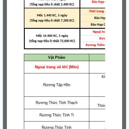
Bảo Hạp Chu Ma (Nhẫn) 
(Tổng nạp tiêu ít nhất 2,400 KC)
Thời trang Phong Cách Hawa
Mốc 1.440 KC, 5 ngày
Bảo Hạp Hỏa Huyết SR
(Tổng nạp tiêu ít nhất 7,200 KC)
Bảo Hạp Chu Thần (Nhẫn) 
Ngoại trang vũ khí (Mèo)
Mốc 14.400 KC, 5 ngày
Rương Tập Hồn
(tổng nạp tiêu ít nhất 72,000 KC)
Rương Thiên Vương/Ma Vươ
Vật Phẩm
Khi mở s
Ngoại trang vũ khí (Mèo)
Ngoạ
Khi mở sẽ
tùy c
Rương Tập Hồn
Mở
tự chọn
1
Rương Thức Tỉnh Thạch
Thức Tỉnh Thạch: 
Mở
tự chọ
Rương Thức Tỉnh Ti
Thức Tỉnh Ti:
Mở
tự ch
Rương Thủy Tinh