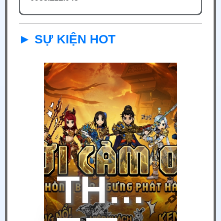
► SỰ KIỆN HOT
THÔNG BÁO NGỪNG VẬN HÀNH HIỆP KHÁCH MOBILE TẠI VIỆT NAM