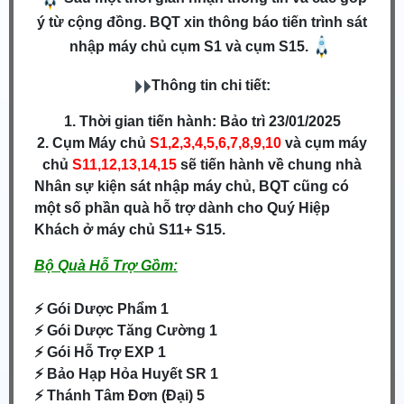
ý từ cộng đồng. BQT xin thông báo tiến trình sát
nhập máy chủ cụm S1 và cụm S15.
Thông tin chi tiết:
1. Thời gian tiến hành: Bảo trì 23/01/2025
2. Cụm Máy chủ
S1,2,3,4,5,6,7,8,9,10
và cụm máy
chủ
S11,12,13,14,15
sẽ tiến hành về chung nhà
Nhân sự kiện sát nhập máy chủ, BQT cũng có
một số phần quà hỗ trợ
dành cho Quý Hiệp
Khách ở máy chủ S11+ S15.
Bộ Quà Hỗ Trợ Gồm:
⚡ Gói Dược Phẩm 1
⚡ Gói Dược Tăng Cường 1
⚡ Gói Hỗ Trợ EXP 1
⚡
Bảo Hạp Hỏa Huyết SR 1
⚡ Thánh Tâm Đơn (Đại) 5