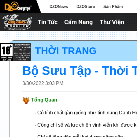
DZONews
DZOStore
Sản Phẩm
Tin Tức
Cẩm Nang
Thư Viện
► THỜI TRANG
Bộ Sưu Tập - Thời 
3/30/2022 3:03 PM
Tổng Quan
- Có tính chất gần giống như tính năng Danh H
- Cộng chỉ số và lực chiến vĩnh viễn khi được k