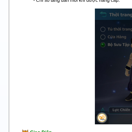
- Chỉ số tăng dần mỗi khi được nâng cấp.