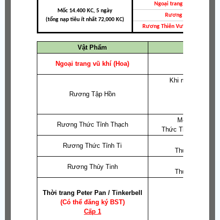
Ngoại trang vũ khí (Hoa)
Mốc 14.400 KC, 5 ngày
Rương Tập Hồn
(tổng nạp tiêu ít nhất 72,000 KC)
Rương Thiên Vương/Ma Vươn
Vật Phẩm
Khi mở sẽ
Ngoại trang vũ khí (Hoa)
Ngoại
Khi mở sẽ
tùy ch
-
Rương Tập Hồn
Mở
tự chọn
1 
Rương Thức Tỉnh Thạch
Thức Tỉnh Thạch: N
Mở
tự chọn
Rương Thức Tỉnh Ti
Thức Tỉnh Ti: N
Mở
tự chọ
Rương Thủy Tinh
Thủy Tinh: Nguy
Thời trang
Peter Pan / Tinkerbell
S.Thương
(Có thể đăng ký BST)
S.Thươn
Cấp 1