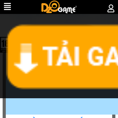
►
SỰ
KIỆN