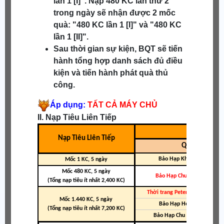
lần 1 [I]". Nạp 480 KC lần thứ 2
trong ngày sẽ nhận được 2 mốc
quà: "480 KC lần 1 [I]" và "480 KC
lần 1 [II]".
Sau thời gian sự kiện, BQT sẽ tiến
hành tổng hợp danh sách đủ điều
kiện và tiến hành phát quà thủ
công.
Áp dụng:
TẤT CẢ MÁY CHỦ
II. Nạp Tiêu Liên Tiếp
Lựa chọn 1
Nạp Tiêu Liên Tiếp
Quà
Bảo Hạp Khí Sơ Thiên S
Mốc 1 KC, 5 ngày
Mốc 480 KC, 5 ngày
Bảo Hạp Chu Ma (Nhẫn) A
(Tổng nạp tiêu ít nhất 2,400 KC)
Thời trang Peter Pan / Tinkerbe
Mốc 1.440 KC, 5 ngày
Bảo Hạp Hỏa Huyết SR
(Tổng nạp tiêu ít nhất 7,200 KC)
Bảo Hạp Chu Thần (Nhẫn) A