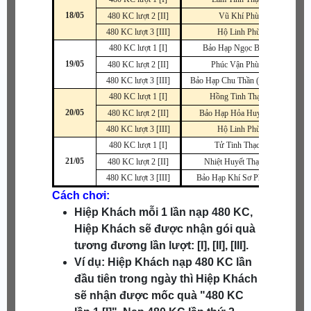
18/05
480 KC lượt 2 [II]
Vũ Khí Phù
480 KC lượt 3 [III]
Hộ Linh Phù
480 KC lượt 1 [I]
Bảo Hạp Ngọc B~SR
19/05
480 KC lượt 2 [II]
Phúc Vận Phù A
480 KC lượt 3 [III]
Bảo Hạp Chu Thần (Nhẫn) A
480 KC lượt 1 [I]
Hồng Tinh Thạch
20/05
480 KC lượt 2 [II]
Bảo Hạp Hỏa Huyết SR
480 KC lượt 3 [III]
Hộ Linh Phù
480 KC lượt 1 [I]
Tử Tinh Thạch
21/05
480 KC lượt 2 [II]
Nhiệt Huyết Thạch B
480 KC lượt 3 [III]
Bảo Hạp Khí Sơ Phụng S
Cách chơi:
Hiệp Khách mỗi 1 lần nạp 480 KC,
Hiệp Khách sẽ được nhận gói quà
tương đương lần lượt: [I], [II], [III].
Ví dụ: Hiệp Khách nạp 480 KC lần
đầu tiên trong ngày thì Hiệp Khách
sẽ nhận được mốc quà "480 KC