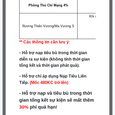
Tăng 
Phòng Thủ Chí Mạng 4%
Giảm 
Kháng
Khi mở sẽ được 
- 1 Vũ Khí
Rương Thiên Vương/Ma Vương S
- 1 Y Phục
- 1 Ủng 
- 1 Hộ Thủ
** Các thông tin cần lưu ý:
-
Hỗ trợ nạp tiêu bù trong thời gian
diễn ra sự kiện (không tính thời gian
tổng kết và thời gian phát quà).
-
Hỗ trợ chỉ áp dụng Nạp Tiêu Liên
Tiếp.
(Mốc 480KC trở lên)
- Hỗ trợ nạp và tiêu bù trong thời
gian tổng kết sự kiện sẽ mất thêm
30%
phí quá hạn!