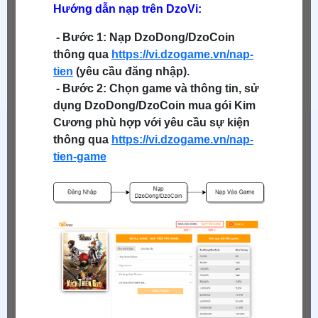
Hướng dẫn nạp trên DzoVi:
- Bước 1: Nạp DzoDong/DzoCoin
thông qua
https://vi.dzogame.vn/nap-
tien
(yêu cầu đăng nhập).
- Bước 2: Chọn game và thông tin, sử
dụng DzoDong/DzoCoin mua gói Kim
Cương phù hợp với yêu cầu sự kiện
thông qua
https://vi.dzogame.vn/nap-
tien-game