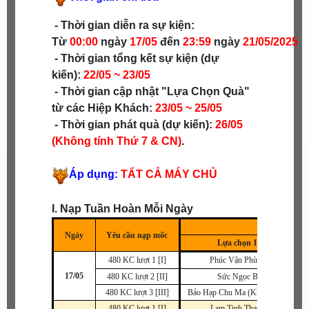
- Thời gian diễn ra sự kiện:
Từ
00:00
ngày
17/05
đến
23:59
ngày
21/05
/2025
- Thời gian tổng kết sự kiện (dự
kiến):
22/05 ~ 23/05
- Thời gian cập nhật "Lựa Chọn Quà"
từ các Hiệp Khách:
23
/05 ~ 25/05
- Thời gian phát quà (dự kiến):
26/05
(Không tính Thứ 7 & CN)
.
Áp dụng:
TẤT CẢ MÁY CHỦ
I. Nạp Tuần Hoàn Mỗi Ngày
Ngày
Yêu cầu nạp mốc
Lựa chọn 1
S
480 KC lượt 1 [I]
Phúc Vận Phù A
17/05
480 KC lượt 2 [II]
Sức Ngọc B
480 KC lượt 3 [III]
Bảo Hạp Chu Ma (Khuyên) A
480 KC lượt 1 [I]
Lam Tinh Thạch