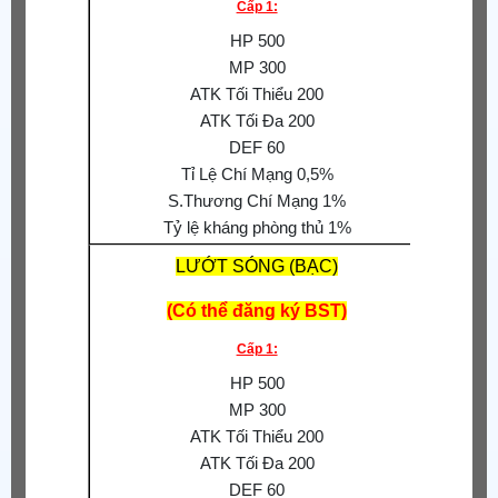
Cấp 1:
S.Thư
HP 500
MP 300
Giả
ATK Tối Thiểu 200
ATK Tối Đa 200
Phòng
DEF 60
Tăng 
Tỉ Lệ Chí Mạng 0,5%
S.Thương Chí Mạng 1%
Tỷ lệ kháng phòng thủ 1%
LƯỚT SÓNG (BẠC)
(Có thể đăng ký BST)
Cấp 1:
S.Thươn
HP 500
S.Thư
MP 300
Tỉ
ATK Tối Thiểu 200
S.Thư
ATK Tối Đa 200
Tăng 
DEF 60
Giảm 