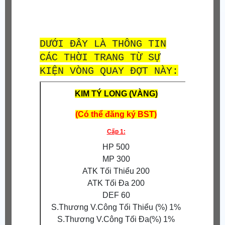
DƯỚI ĐÂY LÀ THÔNG TIN
CÁC THỜI TRANG TỪ SỰ
KIỆN VÒNG QUAY ĐỢT NÀY:
KIM TÝ LONG (VÀNG)
(Có thể đăng ký BST)
Cấp 1:
S.Thươn
HP 500
S.Thư
MP 300
ATK Tối Thiểu 200
ATK Tối Đa 200
Tỉ
DEF 60
Tăng 
S.Thương V.Công Tối Thiểu (%) 1%
S.Thương V.Công Tối Đa(%) 1%