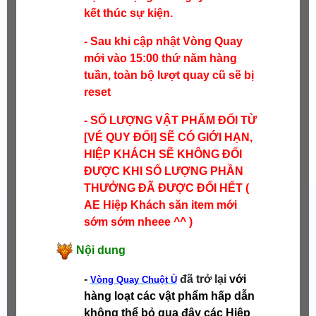
kết thúc sự kiện.
- Sau khi cập nhật Vòng Quay
mới vào 15:00 thứ năm hàng
tuần, toàn bộ lượt quay cũ sẽ bị
reset
- SỐ LƯỢNG VẬT PHẨM ĐỔI TỪ
[VÉ QUY ĐỔI] SẼ CÓ GIỚI HẠN,
HIỆP KHÁCH SẼ KHÔNG ĐỔI
ĐƯỢC KHI SỐ LƯỢNG PHẦN
THƯỞNG ĐÃ ĐƯỢC ĐỔI HẾT (
AE Hiệp Khách săn item mới
sớm sớm nheee ^^ )
Nội dung
-
đã trở lại
với
Vòng Quay Chuột Ù
hàng loạt các vật phẩm hấp dẫn
không thể bỏ qua đây các Hiệp