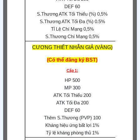
Phòng
DEF 60
Tăng 
S.Thương ATK Tối Thiểu (%) 0,5%
S.Thương ATK Tối Đa (%) 0.5%
Tỉ Lệ Chí Mạng 0,5%
S.Thương Chí Mạng 0,5%
CƯƠNG THIẾT NHẪN GIẢ (VÀNG)
(Có thể đăng ký BST)
S.Thươn
Cấp 1:
S.Thư
HP 500
MP 300
ATK Tối Thiểu 200
Tỉ
ATK Tối Đa 200
Tăng 
DEF 60
Thêm S.Thương (PVP) 100
Kháng hiệu ứng bất lợi 1%
Tỷ lệ kháng phòng thủ 1%