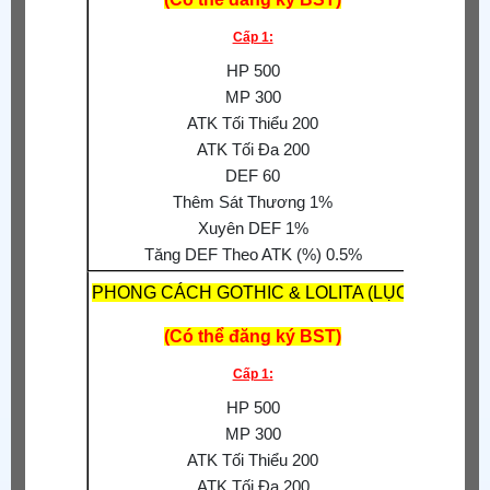
S.Thươn
Cấp 1:
S.Thư
HP 500
Giả
MP 300
Tỉ
ATK Tối Thiểu 200
S.Thư
ATK Tối Đa 200
Tăng 
DEF 60
Thêm Sát Thương 1%
Xuyên DEF 1%
Tăng DEF Theo ATK (%) 0.5%
PHONG CÁCH GOTHIC & LOLITA (LỤC)
(Có thể đăng ký BST)
Cấp 1:
HP 500
S.Thươn
MP 300
S.Thư
ATK Tối Thiểu 200
ATK Tối Đa 200