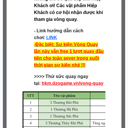
Khách ơi! Các vật phẩm Hiệp
Khách có cơ hội nhận được khi
tham gia vòng quay.
- Link hướng dẫn cách
chơi:
LINK
-
Đặc biệt: Sư kiện Vòng Quay
lần này vẫn free 1 lượt quay đầu
tiên cho toàn sever trong suốt
thời gian sự kiện nhé !!!
>>>> Thử sức quay ngay
tại:
hkm.dzogame.vn/vong-quay
STT
Tên vật phẩm
1
3 Thượng Khí Phù
Dùng đ
2
1 Thượng Hộ Phù
Dùng để
3
1 Thượng Sức Phù
Dùng để
4
3 Thượng Thủy Khí Phù
Tăng ngẫu nhiên 1~3 cấ