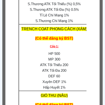
S.Thương ATK Tối Thiểu (%) 0,5%
S.Thương ATK Tối Đa (%) 0.5%
Tỉ Lệ Chí Mạng 1%
S.Thương Chí Mạng 1%
TRENCH COAT PHONG CÁCH (XÁM)
(Có thể đăng ký BST)
S.Thươn
Cấp 1:
S.Thư
HP 500
MP 300
ATK Tối Thiểu 200
ATK Tối Đa 200
Tăng 
DEF 60
Xuyên DEF 1%
Hấp Huyết 1%
GIÓ THU (NÂU)
(Có thể đăng ký BST)