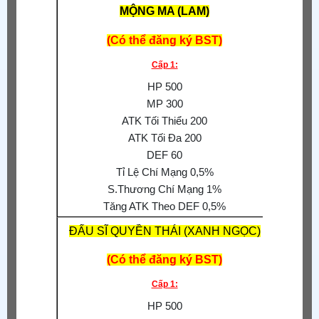
MỘNG MA (LAM)
(Có thể đăng ký BST)
S.Thươn
Cấp 1:
S.Thư
HP 500
MP 300
Tỉ
ATK Tối Thiểu 200
S.T
ATK Tối Đa 200
Tăng 
DEF 60
Tỉ Lệ Chí Mạng 0,5%
S.Thương Chí Mạng 1%
Tăng ATK Theo DEF 0,5%
ĐẤU SĨ QUYỀN THÁI (XANH NGỌC)
(Có thể đăng ký BST)
S.Thươn
Cấp 1:
S.Thư
HP 500