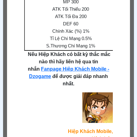
MP 300
ATK Tối Thiểu 200
S.T
ATK Tối Đa 200
Phò
DEF 60
Chính Xác (%) 1%
Tỉ Lệ Chí Mạng 0.5%
S.Thương Chí Mạng 1%
Nếu Hiệp Khách có bất kỳ thắc mắc
nào thì hãy liên hệ qua tin
nhắn
Fanpage Hiệp Khách Mobile -
Dzogame
để được giải đáp nhanh
nhất.
Hiệp Khách Mobile,