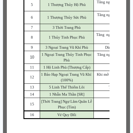
Tăng ngẫu nhiên 1~3 
5
1 Thượng Thủy Hộ Phù
Tăng ngẫu nhiên 1~3 c
6
1 Thượng Thủy Sức Phù
7
3 Thời Trang Phù
Dùng để cường
Tăng ngẫu nhiên 1~3 c
8
1 Thủy Tinh Phục Phù
9
3 Ngoại Trang Vũ Khí Phù
Dùng để cường hó
1 Ngoại Trang Thủy Tinh Phục
Tăng ngẫu nhiên 1~3 c
10
Phù
11
1 Hộ Linh Phù (Thượng Cấp)
Dùng để bảo 
1 Bảo Hạp Ngoại Trang Vũ Khí
Khi mở nhận ngẫu nhiê
12
(100%)
sả
13
5 Linh Thể Thiểm Lôi
Thu thập đủ Li
14
1 Nhẫn Ma Thần [SR]
[Thời Trang] Ngự Lâm Quân Lễ
15
Phục (Tím)
16
Vé Quy Đổi