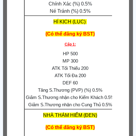
Chính Xác (%) 0.5%
Né Tránh (%) 0.5%
HÍ KỊCH (LỤC)
(Có thể đăng ký BST)
S.Thươn
Cấp 1:
S.Thư
HP 500
MP 300
S.T
ATK Tối Thiểu 200
Tăng 
ATK Tối Đa 200
Giảm 
DEF 60
Tăng S.Thương (PVP) (%) 0.5%
Giảm S.Thương nhận cho Kiếm Khách 0.5%
Giảm S.Thương nhận cho Cung Thủ 0.5%
NHÀ THÁM HIỂM (ĐEN)
(Có thể đăng ký BST)
S.Thươn