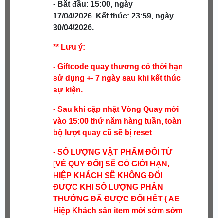
- Bắt đầu: 15:00, ngày
17/04/2026.
Kết thúc: 23:59, ngày
30/04/2026.
** Lưu ý:
- Giftcode quay thưởng có thời hạn
sử dụng +- 7 ngày sau khi kết thúc
sự kiện.
- Sau khi cập nhật Vòng Quay mới
vào 15:00 thứ năm hàng tuần, toàn
bộ lượt quay cũ sẽ bị reset
- SỐ LƯỢNG VẬT PHẨM ĐỔI TỪ
[VÉ QUY ĐỔI] SẼ CÓ GIỚI HẠN,
HIỆP KHÁCH SẼ KHÔNG ĐỔI
ĐƯỢC KHI SỐ LƯỢNG PHẦN
THƯỞNG ĐÃ ĐƯỢC ĐỔI HẾT ( AE
Hiệp Khách săn item mới sớm sớm