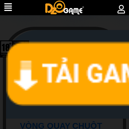
►
SỰ
KIỆN
VÒNG QUAY CHUỘT