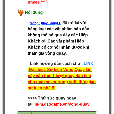
nheee ^^ )
Nội dung
-
đã trở lại
với
Vòng Quay Chuột Ù
hàng loạt các vật phẩm hấp dẫn
không thể bỏ qua đây các Hiệp
Khách ơi! Các vật phẩm Hiệp
Khách có cơ hội nhận được khi
tham gia vòng quay.
- Link hướng dẫn cách chơi:
LINK
-
Đặc biệt: Sư kiện Vòng Quay lần
này vẫn free 1 lượt quay đầu tiên
cho toàn sever trong suốt thời gian
sự kiện nhé !!!
>>>> Thử sức quay ngay
tại:
hkm.dzogame.vn/vong-quay