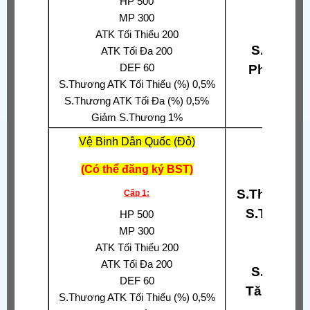
HP 500
Xuyê
MP 300
Phả
ATK Tối Thiểu 200
S.Thương
ATK Tối Đa 200
DEF 60
Phòng Th
S.Thương ATK Tối Thiểu (%) 0,5%
S.Thương ATK Tối Đa (%) 0,5%
Giảm S.Thương 1%
Vệ Binh Dân Quốc (Đỏ)
(Có thể đăng ký BST)
S.Thương A
Cấp 1:
S.Thương
HP 500
MP 300
Phả
ATK Tối Thiểu 200
Hấp
ATK Tối Đa 200
S.Thương
DEF 60
Tăng S.T
S.Thương ATK Tối Thiểu (%) 0,5%