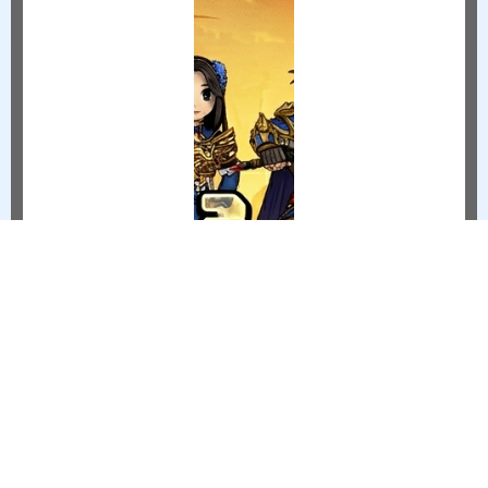
TH
Sự
6/18/2026