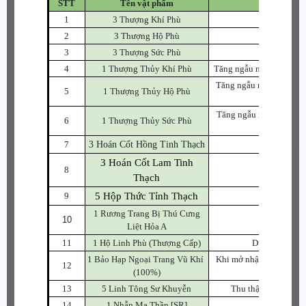
STT
Tên vật phẩm
1
3 Thượng Khí Phù
Dùng để 
2
3 Thượng Hộ Phù
Dùng để c
3
3 Thượng Sức Phù
Dùng để c
4
1 Thượng Thủy Khí Phù
Tăng ngẫu nhiên 1~3 cấp
Tăng ngẫu nhiên 1~3 cấ
5
1 Thượng Thủy Hộ Phù
Tăng ngẫu nhiên 1~3 cấ
6
1 Thượng Thủy Sức Phù
7
3 Hoán Cốt Hồng Tinh Thạch
Dùng để 
3 Hoán Cốt Lam Tinh
8
Dùng để T
Thạch
9
5 Hộp Thức Tỉnh Thạch
Nhận ng
1 Rương Trang Bị Thú Cưng
10
Chọn 
Liệt Hỏa A
11
1 Hộ Linh Phù (Thượng Cấp)
Dùng để bảo vệ
1 Bảo Hạp Ngoại Trang Vũ Khí
Khi mở nhận ngẫu nhiên 
12
(100%)
sản,
13
5 Linh Tông Sư Khuyễn
Thu thập đủ Linh T
14
1 Nhẫn Ma Thần [SR]