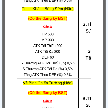
Tăng ATK Theo DEF (%) 0,5%
Thích Khách Bóng Đêm (Nâu)
(Có thể đăng ký BST)
S.Thương A
Cấp 1:
S.Thương
HP 500
Chí
MP 300
Tỉ Lệ 
ATK Tối Thiểu 200
S.Thương
ATK Tối Đa 200
DEF 60
Tăng S.T
S.Thương ATK Tối Thiểu (%) 0,5%
S.Thương ATK Tối Đa (%) 0,5%
Tăng ATK Theo DEF (%) 0,5%
Vệ Binh Chiến Trường (Hỏa)
(Có thể đăng ký BST)
S.Thương A
Cấp 1:
S.Thương