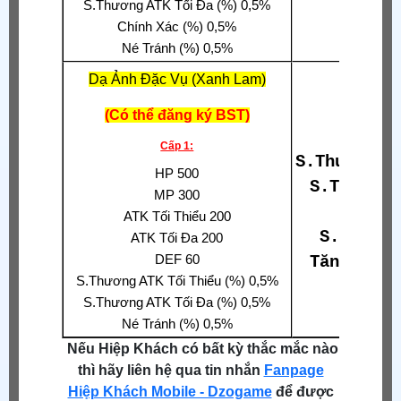
S.Thương ATK Tối Đa (%) 0,5%
Chính Xác (%) 0,5%
Né Tránh (%) 0,5%
Dạ Ảnh Đặc Vụ (Xanh Lam)
(Có thể đăng ký BST)
Tăn
Cấp 1:
S.Thương A
HP 500
S.Thương 
MP 300
Xuyê
ATK Tối Thiểu 200
S.Thương
ATK Tối Đa 200
DEF 60
Tăng S.Th
S.Thương ATK Tối Thiểu (%) 0,5%
S.Thương ATK Tối Đa (%) 0,5%
Né Tránh (%) 0,5%
Nếu Hiệp Khách có bất kỳ thắc mắc nào
thì hãy liên hệ qua tin nhắn
Fanpage
Hiệp Khách Mobile - Dzogame
để được