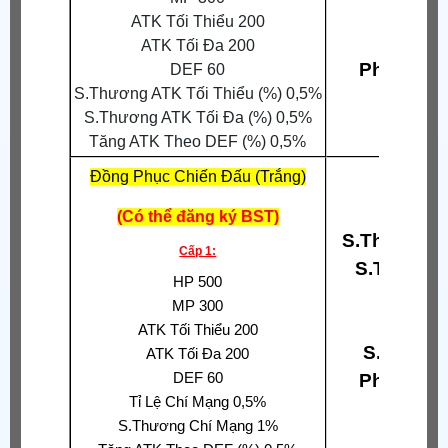
Né 
ATK Tối Thiểu 200
Phả
ATK Tối Đa 200
Phòng Th
DEF 60
S.Thương ATK Tối Thiểu (%) 0,5%
S.Thương ATK Tối Đa (%) 0,5%
Tăng ATK Theo DEF (%) 0,5%
Đồng Phục Chiến Đấu (Trắng)
(Có thể đăng ký BST)
S.Thương A
Cấp 1:
S.Thương
HP 500
Hấp
MP 300
Tỉ Lệ 
ATK Tối Thiểu 200
S.Thương
ATK Tối Đa 200
DEF 60
Phòng Th
Tỉ Lệ Chí Mạng 0,5%
S.Thương Chí Mạng 1%