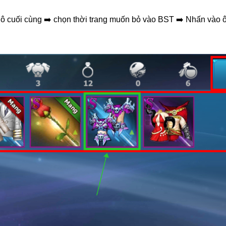
 ô cuối cùng
➡️
chọn thời trang muốn bỏ vào BST
➡️
Nhấn vào 