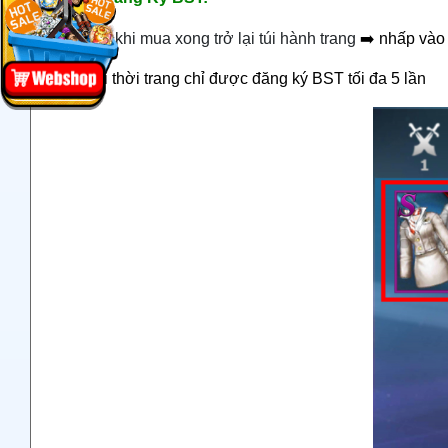
- Sau khi mua xong trở lại túi hành trang
➡️
nhấp vào
- Mỗi thời trang chỉ được đăng ký BST tối đa 5 lần