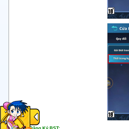
Đăng Ký BST: