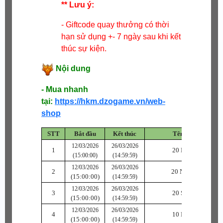
** Lưu ý:
- Giftcode quay thưởng có thời
hạn sử dụng +- 7 ngày sau khi kết
thúc sự kiện.
Nội dung
- Mua nhanh
tại:
https://hkm.dzogame.vn/web-
shop
STT
Bắt đầu
Kết thúc
Tên vật phẩm
12/03/2026
26/03/2026
1
20 Khí Ngọc C
(15:00:00)
(14:59:59)
12/03/2026
26/03/2026
2
20 Ngự Ngọc C
(15:00:00)
(14:59:59)
12/03/2026
26/03/2026
3
20 Sức Ngọc C
(15:00:00)
(14:59:59)
12/03/2026
26/03/2026
4
10 Khí Ngọc B
(15:00:00)
(14:59:59)