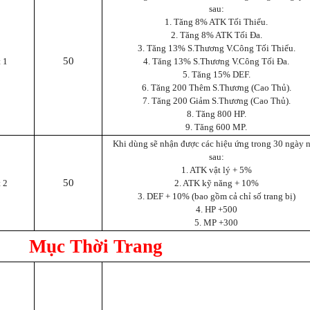
sau:
1. Tăng 8% ATK Tối Thiểu.
2. Tăng 8% ATK Tối Đa.
3. Tăng 13% S.Thương V.Công Tối Thiểu.
50
 1
4. Tăng 13% S.Thương V.Công Tối Đa.
5. Tăng 15% DEF.
6. Tăng 200 Thêm S.Thương (Cao Thủ).
7. Tăng 200 Giảm S.Thương (Cao Thủ).
8. Tăng 800 HP.
9. Tăng 600 MP.
Khi dùng sẽ nhận được các hiệu ứng trong 30 ngày 
sau:
1. ATK vật lý + 5%
50
 2
2. ATK kỹ năng + 10%
3. DEF + 10% (bao gồm cả chỉ số trang bị)
4. HP +500
5. MP +300
Mục Thời Trang