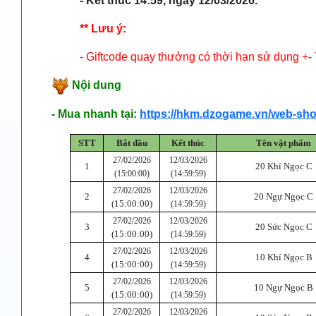
- Kết thúc 14:59, ngày 12/03/2026.
** Lưu ý:
- Giftcode quay thưởng có thời hạn sử dụng +- 
Nội dung
- Mua nhanh tại:
https://hkm.dzogame.vn/web-sh
STT
Bắt đầu
Kết thúc
Tên vật phẩm
27/02/2026
12/03/2026
1
20 Khí Ngọc C
(15:00:00)
(14:59:59)
27/02/2026
12/03/2026
2
20 Ngự Ngọc C
(15:00:00)
(14:59:59)
27/02/2026
12/03/2026
3
20 Sức Ngọc C
(15:00:00)
(14:59:59)
27/02/2026
12/03/2026
4
10 Khí Ngọc B
(15:00:00)
(14:59:59)
27/02/2026
12/03/2026
5
10 Ngự Ngọc B
(15:00:00)
(14:59:59)
27/02/2026
12/03/2026