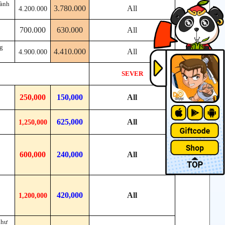
hành
3.780.000
All
4.200.000
700.000
630.000
All
ng
4.410.000
All
4.900.000
SEVER
250,000
150,000
All
625,000
All
1,250,000
600,000
240,000
All
420,000
All
1,200,000
như