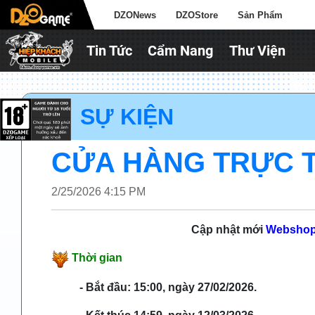
DZONews
DZOStore
Sản Phẩm
Tin Tức
Cẩm Nang
Thư Viện
► SỰ KIỆN
CỬA HÀNG TRỰC TU
2/25/2026 4:15 PM
Cập nhật mới
Websho
Thời gian
- Bắt đầu: 15:00, ngày 27/02/2026.