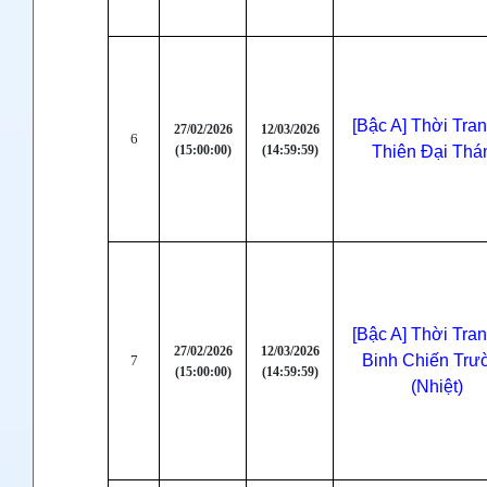
[Bậc A] Thời Tra
27/02/2026
12/03/2026
6
(15:00:00)
(14:59:59)
Thiên Đại Thá
[Bậc A] Thời Tra
27/02/2026
12/03/2026
Binh Chiến Trư
7
(15:00:00)
(14:59:59)
(Nhiệt)