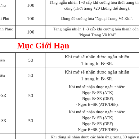
Tăng ngẫu nhiên 1~3 cấp khi cường hóa thời trang t
 Phù
100
công (Thời trang +20 không thể dùng).
í Phù
100
Dùng để cường hóa "Ngoại Trang Vũ Khí".
nh Phục
Tăng ngẫu nhiên 1~3 cấp khi cường hóa thành cô
100
"Ngoại Trang Vũ Khí"
Mục Giới Hạn
Khi mở sẽ nhận được ngẫu nhiên
iên
50
1 trang bị B~SR.
Khi mở sẽ nhận được ngẫu nhiên
iên
50
1 trang bị B~SR.
Khi mở sẽ nhận được ngẫu nhiên:
- Ngọc B~SR (ATK).
~SR
50
- Ngọc B~SR (DEF).
- Ngọc B~SR (ATK/DEF).
Khi mở sẽ nhận được ngẫu nhiên:
- Ngọc B~SR (ATK).
~SR
50
- Ngọc B~SR (DEF).
- Ngọc B~SR (ATK/DEF).
Khi dùng sẽ nhận được các hiệu ứng trong 30 ngày 