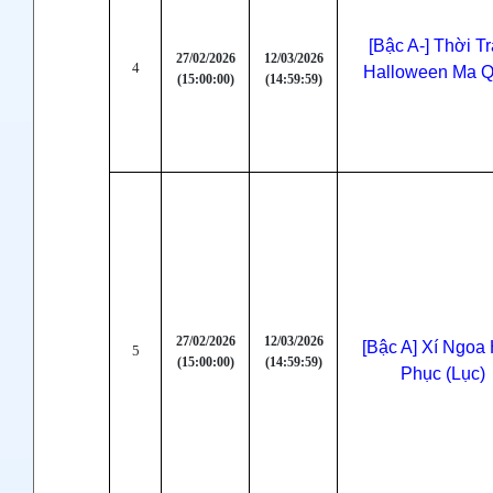
[Bậc A-] Thời T
27/02/2026
12/03/2026
4
Halloween Ma 
(15:00:00)
(14:59:59)
27/02/2026
12/03/2026
[Bậc A] Xí Ngoa
5
(15:00:00)
(14:59:59)
Phục (Lục)