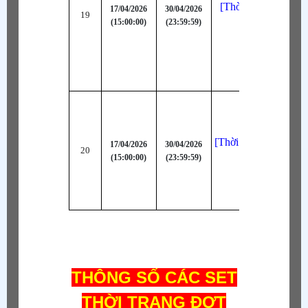
[Thời Trang Bậc S
17/04/2026
30/04/2026
19
(15:00:00)
(23:59:59)
Vệ Quân (Đen
[Thời Trang META]
17/04/2026
30/04/2026
20
(15:00:00)
(23:59:59)
Inuit (Tím)
THÔNG SỐ CÁC SET
THỜI TRANG ĐỢT