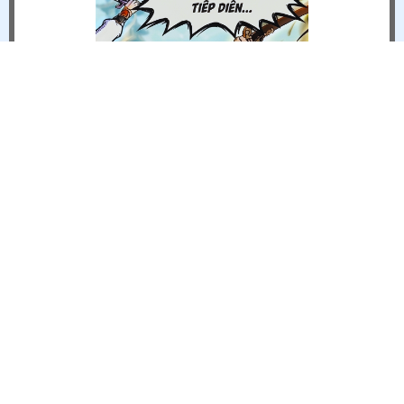
CỬA HÀNG TRỰC TUYẾN - WEBSHOP 17/04 - 30/04
Sự Kiện
4/15/2026 12:08 PM