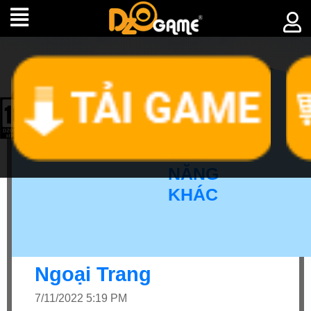
►
TÍNH
NĂNG
KHÁC
Ngoại Trang
7/11/2022 5:19 PM