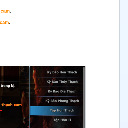
,
cam
.
cam
.