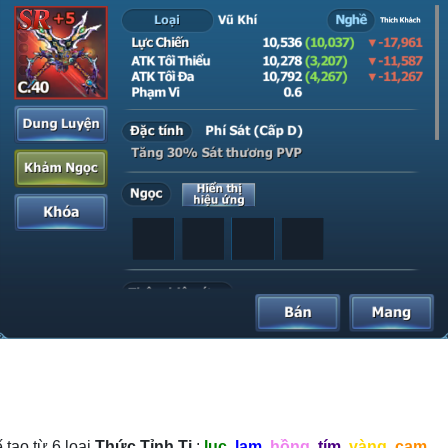
 tạo từ 6 loại
Thức Tỉnh Ti
:
lục
,
lam
,
hồng
,
tím
,
vàng
,
cam
.