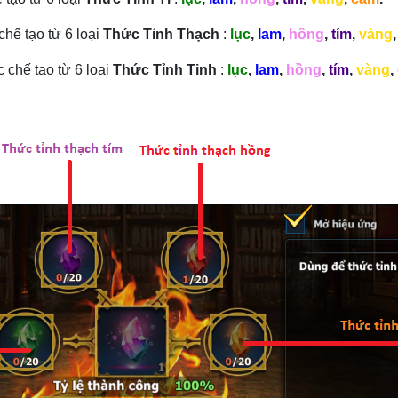
hế tạo từ 6 loại
Thức Tỉnh Thạch
:
lục
,
lam
,
hồng
,
tím
,
vàng
 chế tạo từ 6 loại
Thức Tỉnh Tinh
:
lục
,
lam
,
hồng
,
tím
,
vàng
,