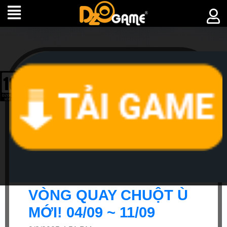
►
SỰ
KIỆN
VÒNG QUAY CHUỘT Ù
MỚI! 04/09 ~ 11/09