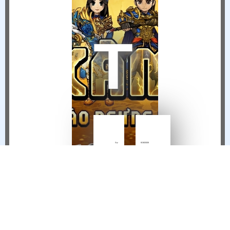
THÔNG BÁO NGỪNG VẬN HÀNH HIỆP KHÁCH MOBILE TẠI VIỆT NAM
Sự
6/18/2026
Kiện
9:27 AM