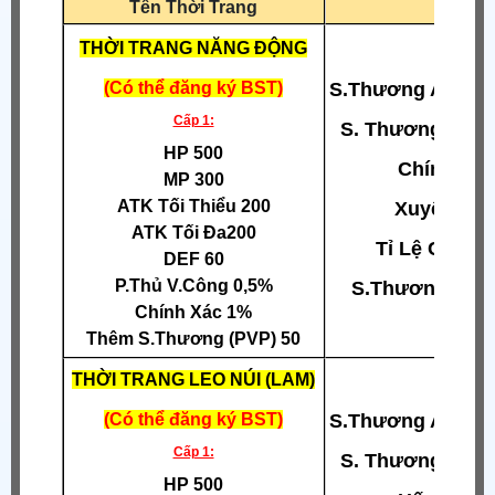
Tên Thời Trang
Chỉ s
THỜI TRANG NĂNG ĐỘNG
(Có thể đăng ký BST)
S.Thương ATK Tố
Cấp 1:
S. Thương ATK 
HP 500
Chính Xá
MP 300
ATK Tối Thiểu 200
Xuyên DE
ATK Tối Đa200
Tỉ Lệ Chí M
DEF 60
P.Thủ V.Công 0,5%
S.Thương Chí
Chính Xác 1%
Thêm S.Thương (PVP) 50
THỜI TRANG LEO NÚI (LAM)
(Có thể đăng ký BST)
S.Thương ATK Tố
Cấp 1:
S. Thương ATK 
HP 500