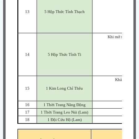
- Thứ
13
5 Hộp Thức Tỉnh Thạch
- Thức
- Thứ
- Thứ
- Th
Khi mở sẽ nhận ng
- T
- T
14
5 Hộp Thức Tỉnh Ti
- Th
- T
- T
- 
Khảm vào thời
- S.Th
15
1 Kim Long Chỉ Thêu
-
- Tất
16
1 Thời Trang Năng Động
17
1 Thời Trang Leo Núi (Lam)
18
1 Đội Cứu Hộ (Lam)