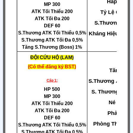
Hấp Huyế
MP 300
ATK Tối Thiểu 200
Tỷ Lệ Chí M
ATK Tối Đa 200
S.Thương Chí
DEF 60
S.Thương ATK Tối Thiểu 0,5%
Kháng Hiệu Ứng 
S.Thương ATK Tối Đa 0,5%
Tăng S.Thương (Boss) 1%
ĐỘI CỨU HỘ (LAM)
(Có thể đăng ký BST)
Tăng HP
S.Thương
ATK Tố
Cấp 1:
HP 500
S. Thương
ATK
MP 300
Né Tránh
ATK Tối Thiểu 200
ATK Tối Đa 200
Phản Đòn
DEF 60
Phòng Thủ Chí
S.Thương ATK Tối Thiểu 0,5%
S.Thương ATK Tối Đa 0,5%