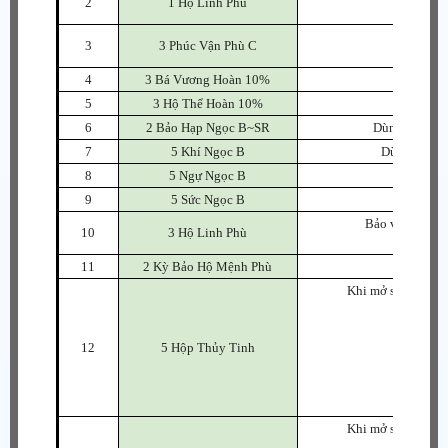
2
1 Hộ Linh Phù
(Trang b
Tăng 
3
3 Phúc Vận Phù C
(Có thể 
4
3 Bá Vương Hoàn 10%
Tăng 
5
3 Hộ Thể Hoàn 10%
Tăng 
6
2 Bảo Hạp Ngọc B~SR
Dùng để cường
7
5 Khí Ngọc B
Dùng để cườ
8
5 Ngự Ngọc B
Dùng để
9
5 Sức Ngọc B
Dùng để
Bảo vệ trang b
10
3 Hộ Linh Phù
(Trang b
11
2 Kỳ Bảo Hộ Mệnh Phù
Phù 
Khi mở sẽ nhận ng
-
-
12
5 Hộp Thủy Tinh
- 
-
-
Khi mở sẽ nhận ng
- Thứ