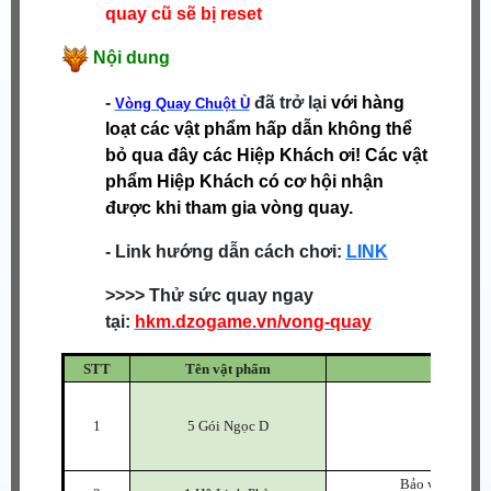
quay cũ sẽ bị reset
Nội dung
-
đã trở lại
với hàng
Vòng Quay Chuột Ù
loạt các vật phẩm hấp dẫn không thể
bỏ qua đây các Hiệp Khách ơi! Các vật
phẩm Hiệp Khách có cơ hội nhận
được khi tham gia vòng quay.
- Link hướng dẫn cách chơi:
LINK
>>>> Thử sức quay ngay
tại:
hkm.dzogame.vn/vong-quay
STT
Tên vật phẩm
Khi
-
1
5 Gói Ngọc D
-
- 1 
Bảo vệ trang b